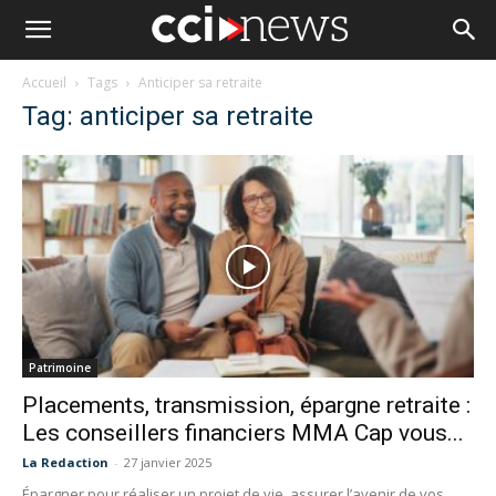
Accueil
Tags
Anticiper sa retraite
Tag: anticiper sa retraite
Patrimoine
Placements, transmission, épargne retraite :
Les conseillers financiers MMA Cap vous...
La Redaction
-
27 janvier 2025
Épargner pour réaliser un projet de vie, assurer l’avenir de vos