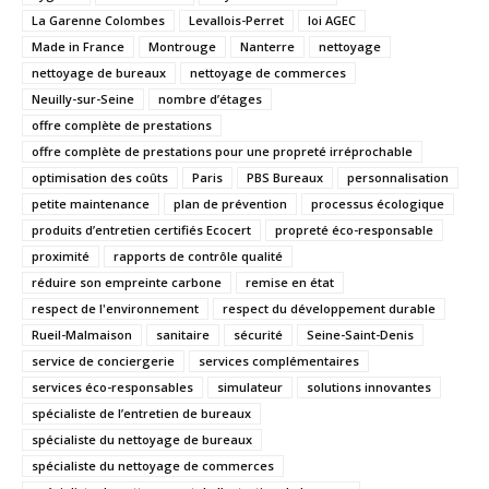
La Garenne Colombes
Levallois-Perret
loi AGEC
Made in France
Montrouge
Nanterre
nettoyage
nettoyage de bureaux
nettoyage de commerces
Neuilly-sur-Seine
nombre d’étages
offre complète de prestations
offre complète de prestations pour une propreté irréprochable
optimisation des coûts
Paris
PBS Bureaux
personnalisation
petite maintenance
plan de prévention
processus écologique
produits d’entretien certifiés Ecocert
propreté éco-responsable
proximité
rapports de contrôle qualité
réduire son empreinte carbone
remise en état
respect de l'environnement
respect du développement durable
Rueil-Malmaison
sanitaire
sécurité
Seine-Saint-Denis
service de conciergerie
services complémentaires
services éco-responsables
simulateur
solutions innovantes
spécialiste de l’entretien de bureaux
spécialiste du nettoyage de bureaux
spécialiste du nettoyage de commerces