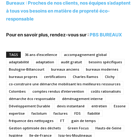
Bureaux : Proches de nos clients, nos équipes s’adaptent
à tous vos besoins en matière de propreté éco-
responsable
Pour en savoir plus, rendez-vous sur :
PBS BUREAUX
TAGS
36 ans d’excellence
accompagnement global
adaptabilité
adaptation
audit gratuit
besoins spécifiques
Boulogne-Billancourt
bureaux anciens
bureaux modernes
bureaux propres
certifications
Charles Ramos
Clichy
co-construire une démarche mobilisant les meilleures ressources
Colombes
comptes rendus d’intervention
coûts rationalisés
démarche éco responsable
déménagement interne
Développement Durable
devis instantané
entretien
Essone
expertise
factotum
factures
FDS
fiabilité
fréquence des nettoyages
FT
gain de temps
Gestion optimisée des déchets
Green Focus
Hauts-de-Seine
hygiène
Ile-de-France
Issy-les-Moulineaux