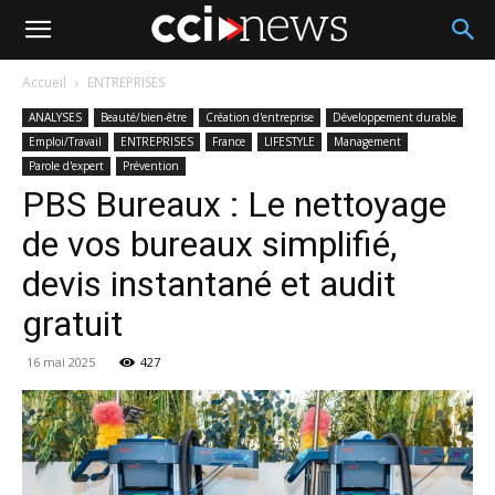
Accueil
ENTREPRISES
ANALYSES
Beauté/bien-être
Création d'entreprise
Développement durable
Emploi/Travail
ENTREPRISES
France
LIFESTYLE
Management
Parole d'expert
Prévention
PBS Bureaux : Le nettoyage
de vos bureaux simplifié,
devis instantané et audit
gratuit
16 mai 2025
427