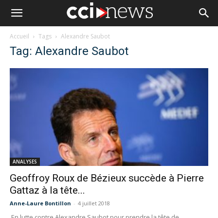
Accueil
Tags
Alexandre Saubot
Tag: Alexandre Saubot
ANALYSES
Geoffroy Roux de Bézieux succède à Pierre
Gattaz à la tête...
Anne-Laure Bontillon
-
4 juillet 2018
En lutte contre Alexandre Saubot pour prendre la tête de