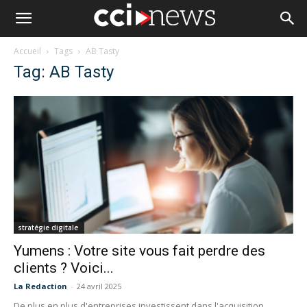
Accueil
Tags
AB Tasty
Tag: AB Tasty
stratégie digitale
Yumens : Votre site vous fait perdre des
clients ? Voici...
La Redaction
-
24 avril 2025
De plus en plus d'entreprises investissent dans l'acquisition