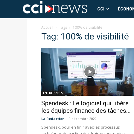
CCI
CCI
ÉCONO
News
Accueil
Tags
100% de visibilité
Tag: 100% de visibilité
ENTREPRISES
Spendesk : Le logiciel qui libère
les équipes finance des tâches...
La Redaction
-
9 décembre 2022
Spendesk, pour en finir avec les processus
archaïques de gestion des frais en entreprise.