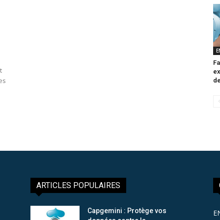
E
Fa
t
ex
es
de
ARTICLES POPULAIRES
Capgemini : Protège vos
E