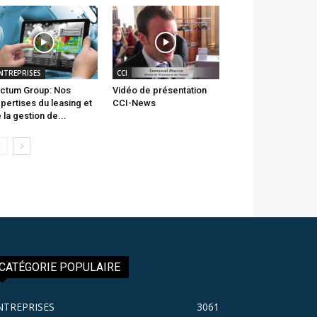
NTREPRISES
CCI
ctum Group: Nos
Vidéo de présentation
pertises du leasing et
CCI-News
 la gestion de...
CATÉGORIE POPULAIRE
NTREPRISES
3061