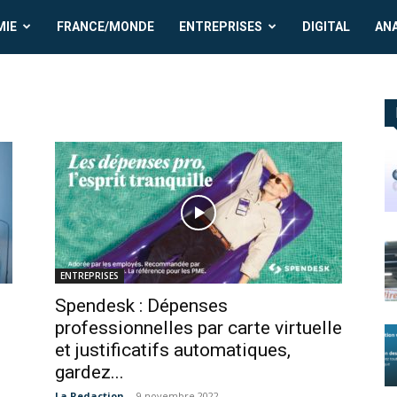
MIE
FRANCE/MONDE
ENTREPRISES
DIGITAL
AN
ENTREPRISES
Spendesk : Dépenses
professionnelles par carte virtuelle
et justificatifs automatiques,
gardez...
La Redaction
-
9 novembre 2022