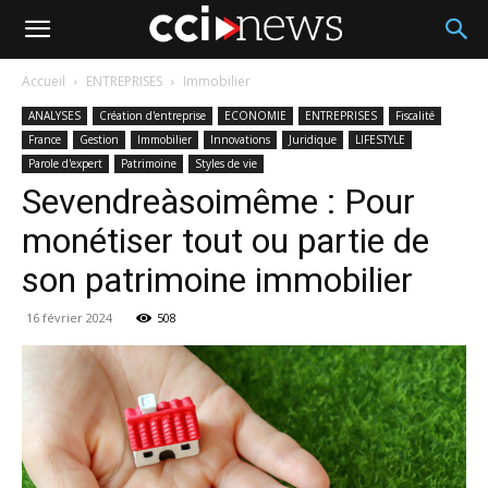
Accueil
ENTREPRISES
Immobilier
ANALYSES
Création d'entreprise
ECONOMIE
ENTREPRISES
Fiscalité
France
Gestion
Immobilier
Innovations
Juridique
LIFESTYLE
Parole d'expert
Patrimoine
Styles de vie
Sevendreàsoimême : Pour
monétiser tout ou partie de
son patrimoine immobilier
16 février 2024
508