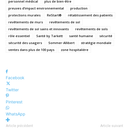
personnel médical
plus de bien-être
preuves d’impact environnemental
production
protections murales
ReStart®
rétablissement des patients
revêtements de murs
revêtements de sol
revêtements de sol sains et innovants
revêtements de sols
rôle essentiel
Santé by Tarkett
santé humaine
sécurité
sécurité des usagers
Sommer-Allibert
stratégie mondiale
ventes dans plus de 100 pays
zone hospitalière
Facebook
Twitter
Pinterest
WhatsApp
Article précédent
Article suivant