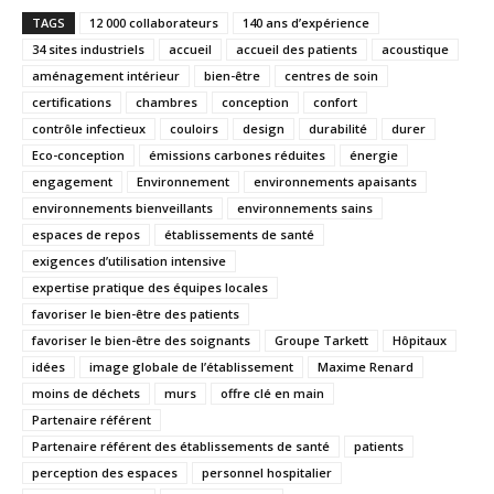
TAGS
12 000 collaborateurs
140 ans d’expérience
34 sites industriels
accueil
accueil des patients
acoustique
aménagement intérieur
bien-être
centres de soin
certifications
chambres
conception
confort
contrôle infectieux
couloirs
design
durabilité
durer
Eco-conception
émissions carbones réduites
énergie
engagement
Environnement
environnements apaisants
environnements bienveillants
environnements sains
espaces de repos
établissements de santé
exigences d’utilisation intensive
expertise pratique des équipes locales
favoriser le bien-être des patients
favoriser le bien-être des soignants
Groupe Tarkett
Hôpitaux
idées
image globale de l’établissement
Maxime Renard
moins de déchets
murs
offre clé en main
Partenaire référent
Partenaire référent des établissements de santé
patients
perception des espaces
personnel hospitalier