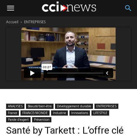
Accueil
ENTREPRISES
ANALYSES
Beauté/bien-être
Développement durable
ENTREPRISES
France
FRANCE/MONDE
Industrie
Innovations
LIFESTYLE
Parole d'expert
Prévention
Santé by Tarkett : L’offre clé