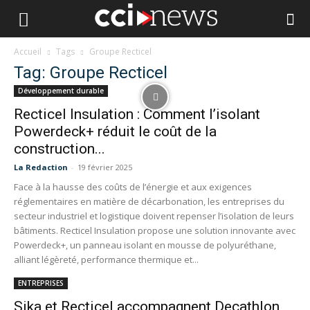
Accueil
Tags
Groupe Recticel
Tag: Groupe Recticel
Développement durable
Recticel Insulation : Comment l’isolant
Powerdeck+ réduit le coût de la
construction...
La Redaction
-
19 février 2025
Face à la hausse des coûts de l’énergie et aux exigences
réglementaires en matière de décarbonation, les entreprises du
secteur industriel et logistique doivent repenser l’isolation de leurs
bâtiments. Recticel Insulation propose une solution innovante avec
Powerdeck+, un panneau isolant en mousse de polyuréthane,
alliant légèreté, performance thermique et...
ENTREPRISES
Sika et Recticel accompagnent Decathlon