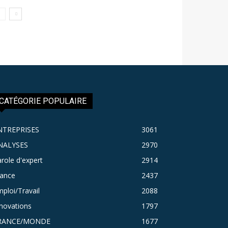
CATÉGORIE POPULAIRE
NTREPRISES
3061
NALYSES
2970
role d'expert
2914
rance
2437
ploi/Travail
2088
novations
1797
RANCE/MONDE
1677