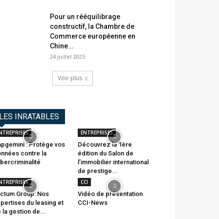
Pour un rééquilibrage
constructif, la Chambre de
Commerce européenne en
Chine...
24 juillet 2025
Voir plus
LES INRATABLES
NTREPRISES
ENTREPRISES
pgemini : Protège vos
Découvrez la 1ère
nnées contre la
édition du Salon de
bercriminalité
l’immobilier international
de prestige...
NTREPRISES
CCI
ctum Group: Nos
Vidéo de présentation
pertises du leasing et
CCI-News
 la gestion de...