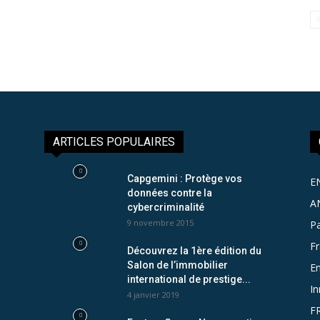
ARTICLES POPULAIRES
Capgemini : Protège vos
E
données contre la
A
cybercriminalité
9 novembre 2015
Pa
F
Découvrez la 1ère édition du
Salon de l’immobilier
Em
international de prestige...
In
4 janvier 2019
F