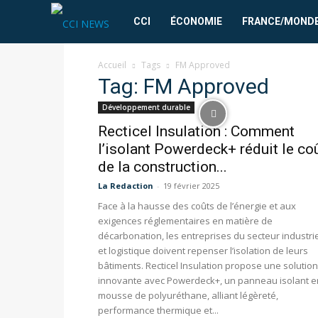
CCI
CCI
ÉCONOMIE
FRANCE/MOND
News
Accueil
Tags
FM Approved
Tag: FM Approved
Développement durable
Recticel Insulation : Comment
l’isolant Powerdeck+ réduit le co
de la construction...
La Redaction
-
19 février 2025
Face à la hausse des coûts de l’énergie et aux
exigences réglementaires en matière de
décarbonation, les entreprises du secteur industrie
et logistique doivent repenser l’isolation de leurs
bâtiments. Recticel Insulation propose une solution
innovante avec Powerdeck+, un panneau isolant e
mousse de polyuréthane, alliant légèreté,
performance thermique et...