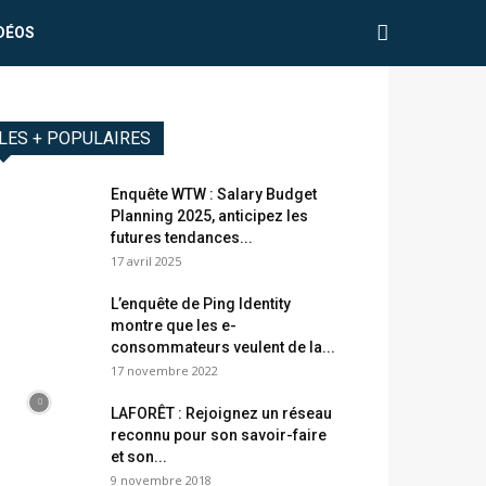
DÉOS
LES + POPULAIRES
Enquête WTW : Salary Budget
Planning 2025, anticipez les
futures tendances...
17 avril 2025
L’enquête de Ping Identity
montre que les e-
consommateurs veulent de la...
17 novembre 2022
LAFORÊT : Rejoignez un réseau
reconnu pour son savoir-faire
et son...
9 novembre 2018