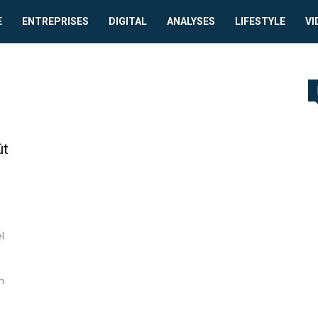
E
ENTREPRISES
DIGITAL
ANALYSES
LIFESTYLE
VI
ût
l
n