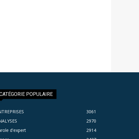
CATÉGORIE POPULAIRE
NTREPRISES
3061
NALYSES
2970
role d'expert
2914