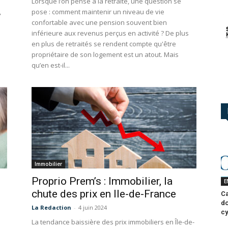
Lorsque l’on pense à la retraite, une question se
,
pose : comment maintenir un niveau de vie
confortable avec une pension souvent bien
inférieure aux revenus perçus en activité ? De plus
en plus de retraités se rendent compte qu'être
propriétaire de son logement est un atout. Mais
qu’en est-il...
Immobilier
Proprio Prem’s : Immobilier, la
E
chute des prix en Ile-de-France
Ca
do
La Redaction
-
4 juin 2024
cy
La tendance baissière des prix immobiliers en Île-de-