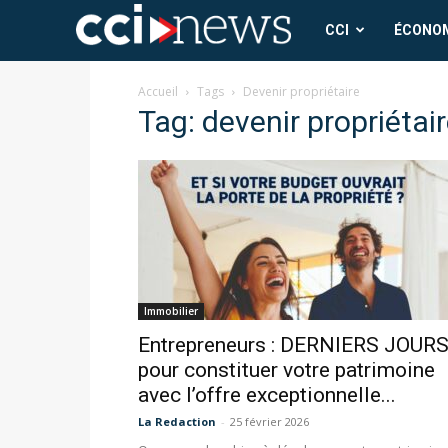
CCI
CCI
ÉCONO
News
Accueil
Tags
Devenir propriétaire
Tag: devenir propriétai
Immobilier
Entrepreneurs : DERNIERS JOUR
pour constituer votre patrimoine
avec l’offre exceptionnelle...
La Redaction
-
25 février 2026