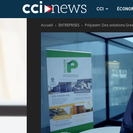
CCI
CCI
ÉCONO
Accueil
ENTREPRISES
Polyasim: Des solutions Gre
News