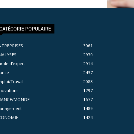
CATÉGORIE POPULAIRE
NTREPRISES
3061
NALYSES
2970
role d'expert
2914
rance
2437
ploi/Travail
2088
novations
1797
RANCE/MONDE
1677
anagement
1489
CONOMIE
1424