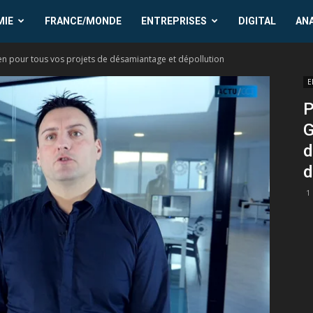
MIE
FRANCE/MONDE
ENTREPRISES
DIGITAL
AN
en pour tous vos projets de désamiantage et dépollution
E
P
G
d
d
1