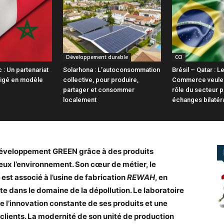
Développement durable
CCI
: Un partenariat
Solarhona : L’autoconsommation
Brésil – Qatar :
igé en modèle
collective, pour produire,
Commerce veulen
partager et consommer
rôle du secteur p
localement
échanges bilatér
développement GREEN grâce à des produits
eux l’environnement. Son cœur de métier, le
est associé à l’usine de fabrication
REWAH
, en
te dans le domaine de la dépollution. Le laboratoire
e l’innovation constante de ses produits et une
clients. La modernité de son unité de production