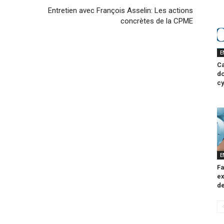
Entretien avec François Asselin: Les actions
concrètes de la CPME
E
Ca
do
cy
E
Fa
ex
de