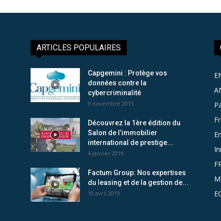
ARTICLES POPULAIRES
Capgemini : Protège vos
E
données contre la
A
cybercriminalité
9 novembre 2015
Pa
F
Découvrez la 1ère édition du
Salon de l’immobilier
Em
international de prestige...
In
4 janvier 2019
F
Factum Group: Nos expertises
M
du leasing et de la gestion de...
E
10 avril 2019