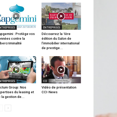
NTREPRISES
ENTREPRISES
pgemini : Protège vos
Découvrez la 1ère
nnées contre la
édition du Salon de
bercriminalité
l’immobilier international
de prestige...
NTREPRISES
CCI
ctum Group: Nos
Vidéo de présentation
pertises du leasing et
CCI-News
 la gestion de...