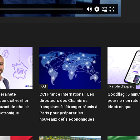
CCI
Parole d'expert
veraineté
CCI France International : Les
Goodflag : 5 minu
ue doit vérifier
directeurs des Chambres
pour ne rien rater
avant de choisir
françaises à l’étranger réunis à
électronique
ectronique
Paris pour préparer les
nouveaux défis économiques