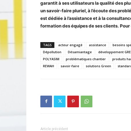
garantit à ses utilisateurs la qualité des 
un savoir-faire pluriel, à l’écoute des pro
est dédiée à l’assistance et à la consultanc
formation des équipes de ses clients.
Pour 
TAGS
acteur engagé
assistance
besoins sp
Dépollution
Désamiantage
développement GRE
POLYASIM
problématiques chantier
produits ha
REWAH
savoir-faire
solutions Green
standar
Article précédent