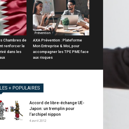
Prévention
 Les Chambres de
AXA Prévention : Plateforme
t renforcer le
Mon Entreprise & Moi, pour
rivé dans les
accompagner les TPE PME face
aux
aux risques
LES + POPULAIRES
Accord de libre-échange UE-
Japon: un tremplin pour
l’archipel nippon
4 avril 2012