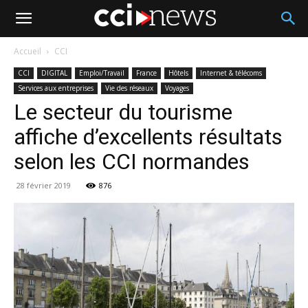
Accueil
CCI
CCI
DIGITAL
Emploi/Travail
France
Hôtels
Internet & télécoms
Services aux entreprises
Vie des réseaux
Voyages
Le secteur du tourisme
affiche d’excellents résultats
selon les CCI normandes
28 février 2019
876