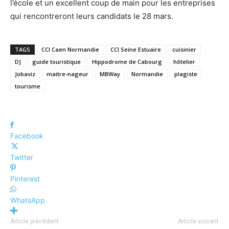
l’école et un excellent coup de main pour les entreprises
qui rencontreront leurs candidats le 28 mars.
TAGS
CCI Caen Normandie
CCI Seine Estuaire
cuisinier
DJ
guide touristique
Hippodrome de Cabourg
hôtelier
Jobaviz
maitre-nageur
MBWay
Normandie
plagiste
tourisme
Facebook
Twitter
Pinterest
WhatsApp
Article précédent
Article suivant