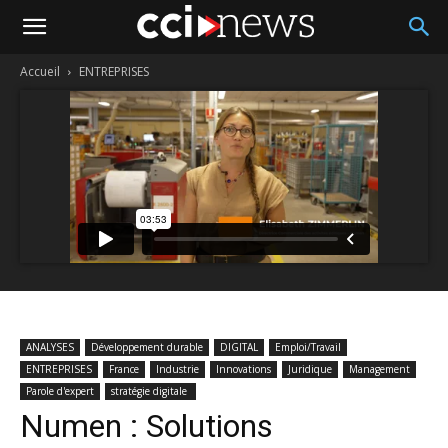
Accueil
ENTREPRISES
ANALYSES
Développement durable
DIGITAL
Emploi/Travail
ENTREPRISES
France
Industrie
Innovations
Juridique
Management
Parole d'expert
stratégie digitale
Numen : Solutions