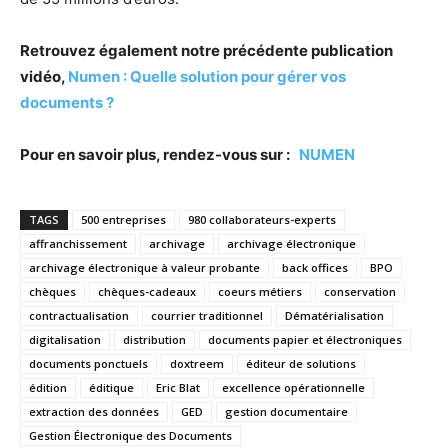
Retrouvez également notre précédente publication
vidéo,
Numen : Quelle solution pour gérer vos
documents ?
Pour en savoir plus, rendez-vous sur :
NUMEN
TAGS
500 entreprises
980 collaborateurs-experts
affranchissement
archivage
archivage électronique
archivage électronique à valeur probante
back offices
BPO
chèques
chèques-cadeaux
coeurs métiers
conservation
contractualisation
courrier traditionnel
Dématérialisation
digitalisation
distribution
documents papier et électroniques
documents ponctuels
doxtreem
éditeur de solutions
édition
éditique
Eric Blat
excellence opérationnelle
extraction des données
GED
gestion documentaire
Gestion Électronique des Documents