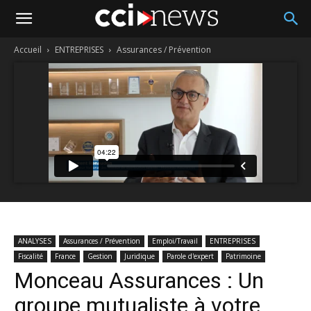
Accueil
ENTREPRISES
Assurances / Prévention
ANALYSES
Assurances / Prévention
Emploi/Travail
ENTREPRISES
Fiscalité
France
Gestion
Juridique
Parole d'expert
Patrimoine
Monceau Assurances : Un
groupe mutualiste à votre