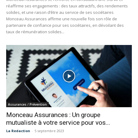
réaffirme ses engagements : des taux attractifs, des rendements
solides, et une raison d’être au service de ses sociétaires
Monceau Assurances affirme une nouvelle fois son rôle de
partenaire de confiance pour ses sociétaires, en dévoilant des
taux de rémunération solides...
Assurances / Prévention
Monceau Assurances : Un groupe
mutualiste à votre service pour vos...
La Redaction
-
5 septembre 2023