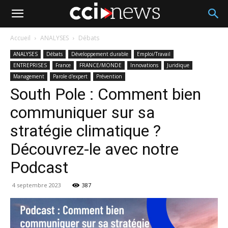
Accueil
ANALYSES
Débats
ANALYSES
Débats
Développement durable
Emploi/Travail
ENTREPRISES
France
FRANCE/MONDE
Innovations
Juridique
Management
Parole d'expert
Prévention
South Pole : Comment bien
communiquer sur sa
stratégie climatique ?
Découvrez-le avec notre
Podcast
4 septembre 2023
387