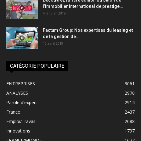
Découvrez la 1ère édition du Salon de
l’immobilier international de prestige...
4 janvier 2019
Factum Group: Nos expertises du leasing et
de la gestion de...
10 avril 2019
CATÉGORIE POPULAIRE
ENTREPRISES
3061
ANALYSES
2970
Parole d'expert
2914
France
2437
Emploi/Travail
2088
Innovations
1797
FRANCE/MONDE
1677