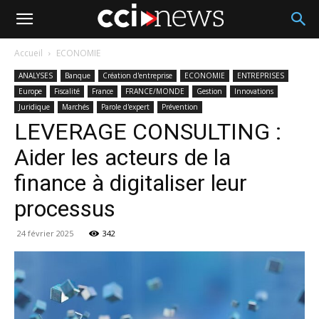
Accueil
ECONOMIE
ANALYSES
Banque
Création d'entreprise
ECONOMIE
ENTREPRISES
Europe
Fiscalité
France
FRANCE/MONDE
Gestion
Innovations
Juridique
Marchés
Parole d'expert
Prévention
LEVERAGE CONSULTING :
Aider les acteurs de la
finance à digitaliser leur
processus
24 février 2025
342