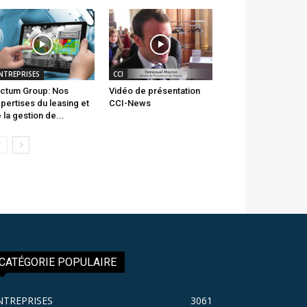
NTREPRISES
CCI
ctum Group: Nos
Vidéo de présentation
pertises du leasing et
CCI-News
 la gestion de...
CATÉGORIE POPULAIRE
NTREPRISES
3061