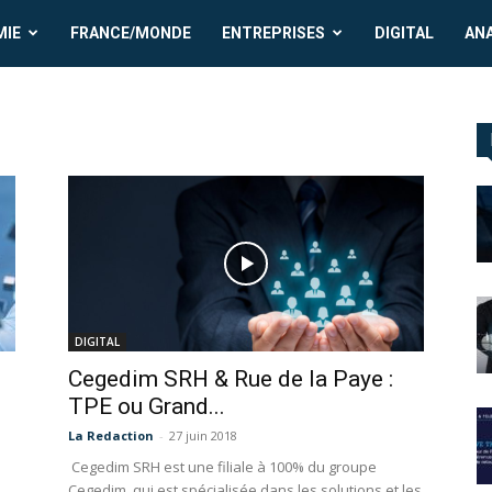
MIE
FRANCE/MONDE
ENTREPRISES
DIGITAL
AN
DIGITAL
Cegedim SRH & Rue de la Paye :
TPE ou Grand...
La Redaction
-
27 juin 2018
Cegedim SRH est une filiale à 100% du groupe
Cegedim, qui est spécialisée dans les solutions et les