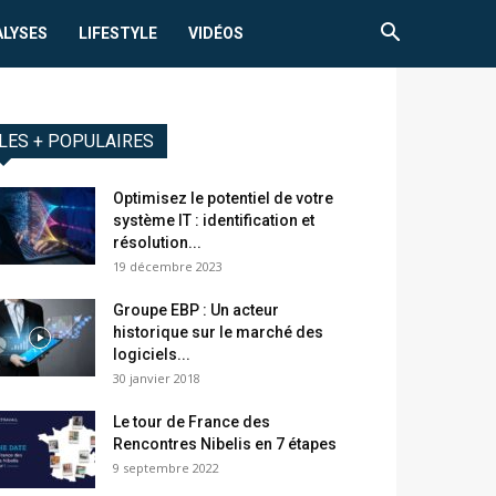
ALYSES
LIFESTYLE
VIDÉOS
LES + POPULAIRES
Optimisez le potentiel de votre
système IT : identification et
résolution...
19 décembre 2023
Groupe EBP : Un acteur
historique sur le marché des
logiciels...
30 janvier 2018
Le tour de France des
Rencontres Nibelis en 7 étapes
9 septembre 2022