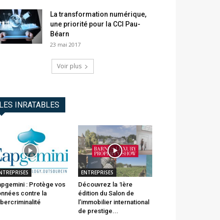
La transformation numérique,
une priorité pour la CCI Pau-
Béarn
23 mai 2017
Voir plus
LES INRATABLES
NTREPRISES
ENTREPRISES
pgemini : Protège vos
Découvrez la 1ère
nnées contre la
édition du Salon de
bercriminalité
l’immobilier international
de prestige...