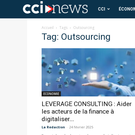
CCI
CCI
ÉCONO
News
Accueil
Tags
Outsourcing
Tag: Outsourcing
ECONOMIE
LEVERAGE CONSULTING : Aider
les acteurs de la finance à
digitaliser...
La Redaction
-
24 février 2025