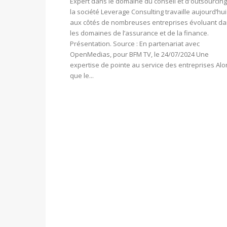
Expert dans le domaine du conseil et d'outsourcing
la société Leverage Consulting travaille aujourd’hui
aux côtés de nombreuses entreprises évoluant d
les domaines de l’assurance et de la finance.
Présentation. Source : En partenariat avec
OpenMedias, pour BFM TV, le 24/07/2024 Une
expertise de pointe au service des entreprises Alo
que le...