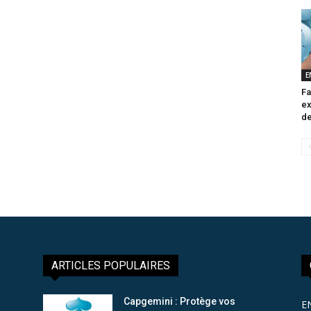
E
Fa
ex
de
ARTICLES POPULAIRES
Capgemini : Protège vos
E