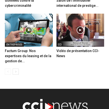
données contre la
Salon de l’immobilier
cybercriminalité
international de prestige...
ENTREPRISES
CCI
Factum Group: Nos
Vidéo de présentation CCI-
expertises du leasing et de la
News
gestion de...