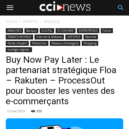
Accueil
LIFESTYLE
Shopping
ANALYSES
Banque
DIGITAL
ECONOMIE
ENTREPRISES
France
FRANCE/MONDE
Internet & télécoms
LIFESTYLE
Marchés
Parole d'expert
Prévention
Réseaux d'enseignes
Shopping
stratégie digitale
Buy Now Pay Later : Le
partenariat stratégique Floa
– Rakuten – ProcessOut
pour booster les ventes des
e-commerçants
15 mai 2025
355