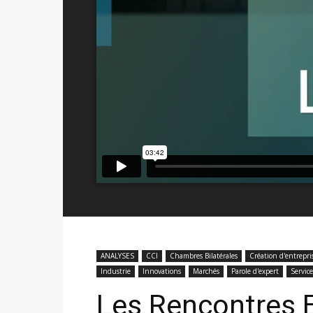
ANALYSES
CCI
Chambres Bilatérales
Création d'entrepri
Industrie
Innovations
Marchés
Parole d'expert
Servic
Les Rencontres E