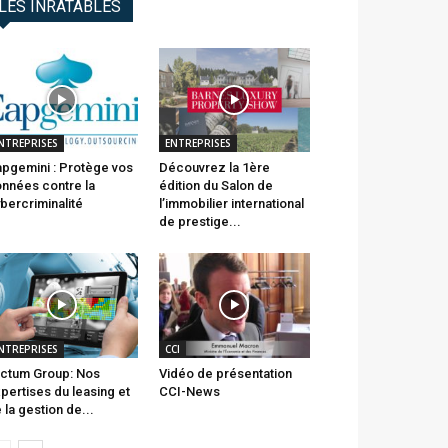
LES INRATABLES
NTREPRISES
ENTREPRISES
pgemini : Protège vos
Découvrez la 1ère
nnées contre la
édition du Salon de
bercriminalité
l’immobilier international
de prestige...
NTREPRISES
CCI
ctum Group: Nos
Vidéo de présentation
pertises du leasing et
CCI-News
 la gestion de...