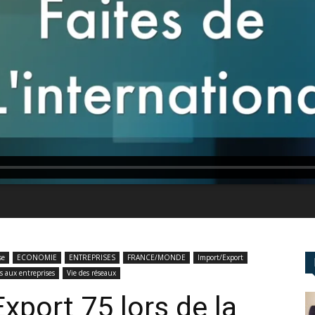
se
ECONOMIE
ENTREPRISES
FRANCE/MONDE
Import/Export
es aux entreprises
Vie des réseaux
xport 75 lors de la