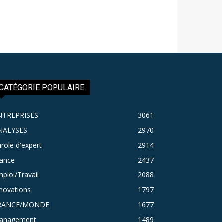
CATÉGORIE POPULAIRE
NTREPRISES
3061
NALYSES
2970
role d'expert
2914
rance
2437
ploi/Travail
2088
novations
1797
RANCE/MONDE
1677
anagement
1489