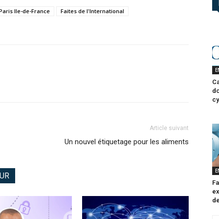
Paris Ile-de-France
Faites de l'International
E
Ca
do
cy
Article suivant
Un nouvel étiquetage pour les aliments
E
EUR
Fa
ex
de