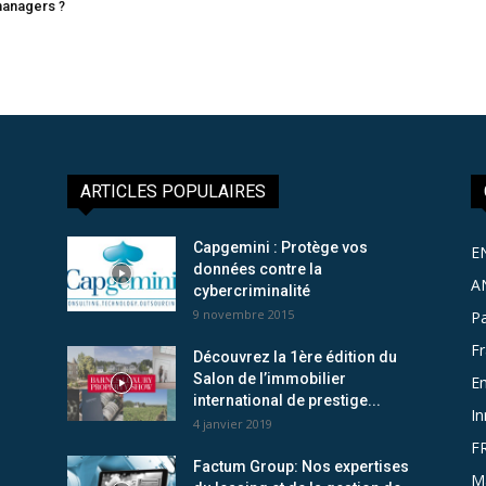
managers ?
ARTICLES POPULAIRES
Capgemini : Protège vos
E
données contre la
A
cybercriminalité
9 novembre 2015
Pa
F
Découvrez la 1ère édition du
Salon de l’immobilier
Em
international de prestige...
In
4 janvier 2019
F
Factum Group: Nos expertises
M