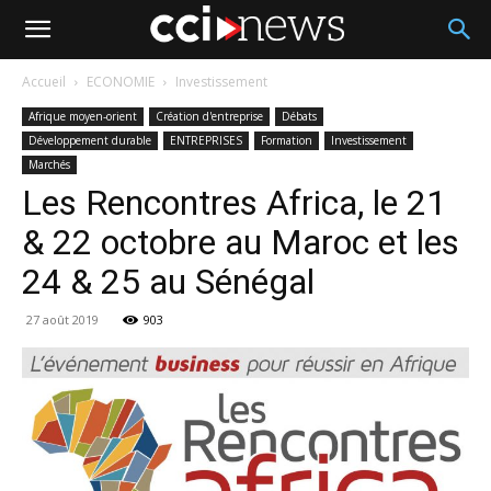
Accueil
ECONOMIE
Investissement
Afrique moyen-orient
Création d'entreprise
Débats
Développement durable
ENTREPRISES
Formation
Investissement
Marchés
Les Rencontres Africa, le 21
& 22 octobre au Maroc et les
24 & 25 au Sénégal
27 août 2019
903