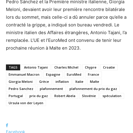
Pedro Sánchez et la Première ministre italienne, Giorgia
Meloni, devaient avoir leur première rencontre bilatérale
lors du sommet, mais celle-ci a dû annuler parce qu’elle a
contracté la grippe, a indiqué son bureau vendredi. Le
ministre italien des Affaires étrangères, Antonio Tajani, l’a
remplacée. L’UE et l’EuroMed ont convenu de tenir leur
prochaine réunion à Malte en 2023.
TAGS
Antonio Tajani
Charles Michel
Chypre
Croatie
Emmanuel Macron
Espagne
EuroMed
France
Giorgia Meloni
Grèce
inflation
Italie
Malte
Pedro Sanchez
plafonnement
plafonnement du prix du gaz
Portugal
prix du gaz
Robert Abela
Slovénie
spéculation
Ursula von der Leyen
Facebook