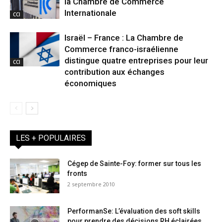
la Chambre de Commerce
Internationale
CCI
Israël – France : La Chambre de
Commerce franco-israélienne
distingue quatre entreprises pour leur
CCI
contribution aux échanges
économiques
LES + POPULAIRES
Cégep de Sainte-Foy: former sur tous les
fronts
2 septembre 2010
PerformanSe: L’évaluation des soft skills
pour prendre des décisions RH éclairées