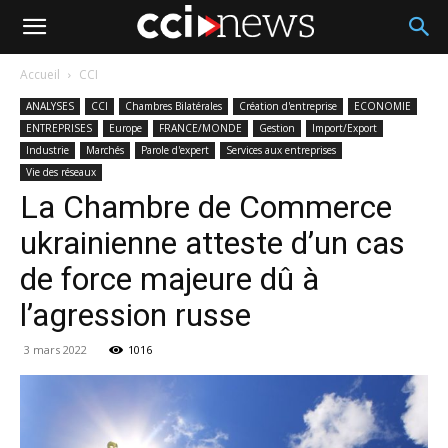
Accueil
CCI
ANALYSES
CCI
Chambres Bilatérales
Création d'entreprise
ECONOMIE
ENTREPRISES
Europe
FRANCE/MONDE
Gestion
Import/Export
Industrie
Marchés
Parole d'expert
Services aux entreprises
Vie des réseaux
La Chambre de Commerce
ukrainienne atteste d’un cas
de force majeure dû à
l’agression russe
3 mars 2022
1016