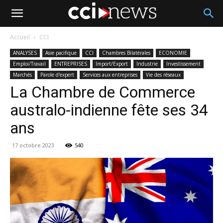
Accueil
CCI
ANALYSES
Asie pacifique
CCI
Chambres Bilatérales
ECONOMIE
Emploi/Travail
ENTREPRISES
Import/Export
Industrie
Investissement
Marchés
Parole d'expert
Services aux entreprises
Vie des réseaux
La Chambre de Commerce
australo-indienne fête ses 34
ans
17 octobre 2023
540