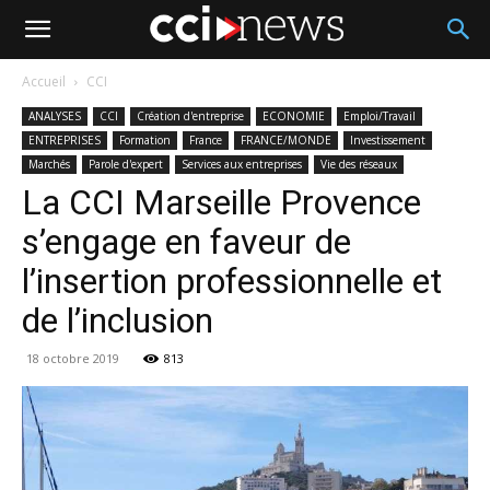
Accueil
CCI
ANALYSES
CCI
Création d'entreprise
ECONOMIE
Emploi/Travail
ENTREPRISES
Formation
France
FRANCE/MONDE
Investissement
Marchés
Parole d'expert
Services aux entreprises
Vie des réseaux
La CCI Marseille Provence
s’engage en faveur de
l’insertion professionnelle et
de l’inclusion
18 octobre 2019
813