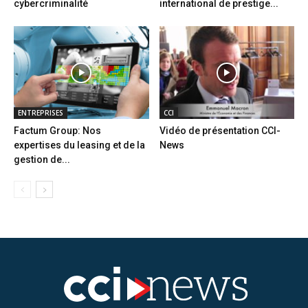
cybercriminalité
international de prestige...
ENTREPRISES
CCI
Factum Group: Nos
Vidéo de présentation CCI-
expertises du leasing et de la
News
gestion de...