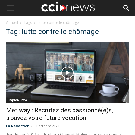
Accueil
Tags
Lutte contre le chômage
Tag: lutte contre le chômage
Emploi/Travail
Metiway : Recrutez des passionné(e)s,
trouvez votre future vocation
La Redaction
-
30 octobre 2020
Fondée en 2017 par Barbara Chevret, Metiway propose depuis