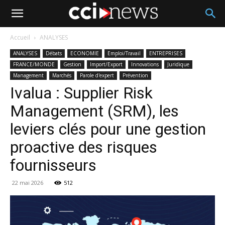
Accueil
ANALYSES
ANALYSES
Débats
ECONOMIE
Emploi/Travail
ENTREPRISES
FRANCE/MONDE
Gestion
Import/Export
Innovations
Juridique
Management
Marchés
Parole d'expert
Prévention
Ivalua : Supplier Risk
Management (SRM), les
leviers clés pour une gestion
proactive des risques
fournisseurs
22 mai 2026
512