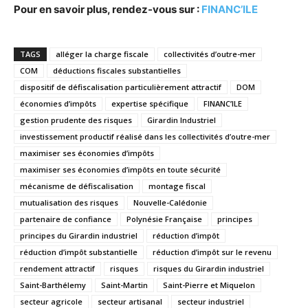
Pour en savoir plus, rendez-vous sur :
FINANC’ILE
TAGS
alléger la charge fiscale
collectivités d’outre-mer
COM
déductions fiscales substantielles
dispositif de défiscalisation particulièrement attractif
DOM
économies d’impôts
expertise spécifique
FINANC’ILE
gestion prudente des risques
Girardin Industriel
investissement productif réalisé dans les collectivités d’outre-mer
maximiser ses économies d’impôts
maximiser ses économies d’impôts en toute sécurité
mécanisme de défiscalisation
montage fiscal
mutualisation des risques
Nouvelle-Calédonie
partenaire de confiance
Polynésie Française
principes
principes du Girardin industriel
réduction d’impôt
réduction d’impôt substantielle
réduction d’impôt sur le revenu
rendement attractif
risques
risques du Girardin industriel
Saint-Barthélemy
Saint-Martin
Saint-Pierre et Miquelon
secteur agricole
secteur artisanal
secteur industriel