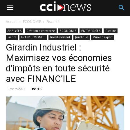
Accueil
ECONOMIE
Fiscalité
ANALYSES
Création d'entreprise
ECONOMIE
ENTREPRISES
Fiscalité
France
FRANCE/MONDE
Investissement
Juridique
Parole d'expert
Girardin Industriel :
Maximisez vos économies
d’impôts en toute sécurité
avec FINANC’ILE
1 mars 2024
490