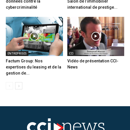
données contre la
Salon de l’immobilier
cybercriminalité
international de prestige...
ENTREPRISES
CCI
Factum Group: Nos
Vidéo de présentation CCI-
expertises du leasing et de la
News
gestion de...