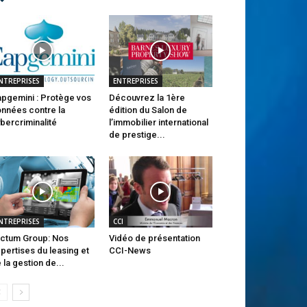
NTREPRISES
ENTREPRISES
pgemini : Protège vos
Découvrez la 1ère
nnées contre la
édition du Salon de
bercriminalité
l’immobilier international
de prestige...
NTREPRISES
CCI
ctum Group: Nos
Vidéo de présentation
pertises du leasing et
CCI-News
 la gestion de...