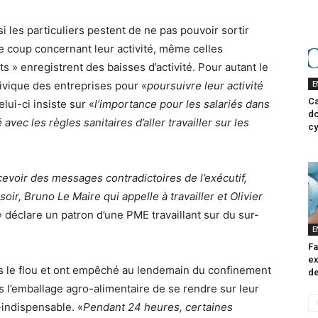
i les particuliers pestent de ne pas pouvoir sortir
re coup concernant leur activité, même celles
s » enregistrent des baisses d’activité. Pour autant le
E
 civique des entreprises pour «
poursuivre leur activité
Ca
elui-ci insiste sur «
l’importance pour les salariés dans
do
vec les règles sanitaires d’aller travailler sur les
cy
ecevoir des messages contradictoires de l’exécutif,
ir, Bruno Le Maire qui appelle à travailler et Olivier
»
déclare un patron d’une PME travaillant sur du sur-
E
Fa
ex
s le flou et ont empêché au lendemain du confinement
de
ns l’emballage agro-alimentaire de se rendre sur leur
-indispensable. «
Pendant 24 heures, certaines