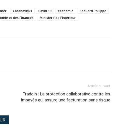
aner
Coronavirus
Covid-19
économie
Edouard Philippe
nomie et des Finances
Ministère de l'Intérieur
Article suivant
TradeIn : La protection collaborative contre les
impayés qui assure une facturation sans risque
EUR