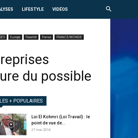
ALYSES
LIFESTYLE
VIDÉOS
SES
Europe
Fiscalité
France
FRANCE/MONDE
reprises
sure du possible
LES + POPULAIRES
Loi El Kohmri (Loi Travail) : le
point de vue de...
27 mai 2016