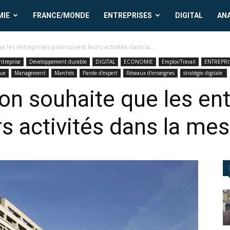
MIE
FRANCE/MONDE
ENTREPRISES
DIGITAL
AN
 les entreprises poursuivent leurs activités dans la...
ntreprise
Développement durable
DIGITAL
ECONOMIE
Emploi/Travail
ENTREPRI
que
Management
Marchés
Parole d'expert
Réseaux d'enseignes
stratégie digitale
on souhaite que les ent
rs activités dans la me