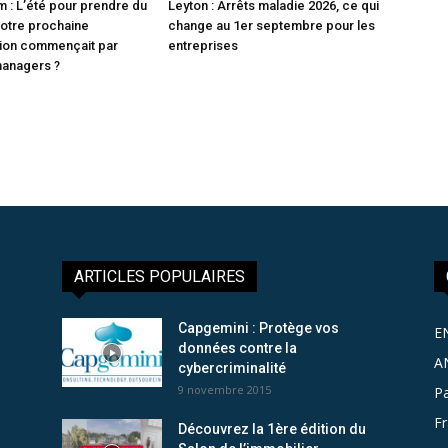
 : L’été pour prendre du
Leyton : Arrêts maladie 2026, ce qui
 votre prochaine
change au 1er septembre pour les
tion commençait par
entreprises
managers ?
ARTICLES POPULAIRES
Capgemini : Protège vos
E
données contre la
A
cybercriminalité
9 novembre 2015
Pa
F
Découvrez la 1ère édition du