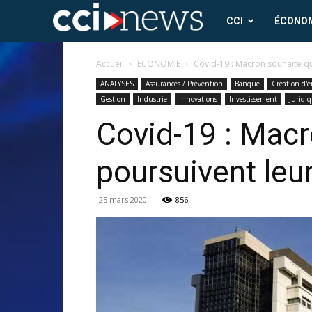
CCI
CCI
ÉCONO
News
Accueil
ECONOMIE
Covid-19 : Macron souhaite que
ANALYSES
Assurances / Prévention
Banque
Création d'e
Gestion
Industrie
Innovations
Investissement
Juridi
Covid-19 : Macr
poursuivent leu
25 mars 2020
856