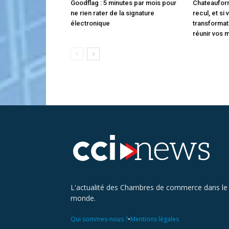
Goodflag : 5 minutes par mois pour
Chateauform
ne rien rater de la signature
recul, et si
électronique
transforma
réunir vos 
L'actualité des Chambres de commerce dans le
monde.
•
Qui sommes-nous ?
Mentions légales