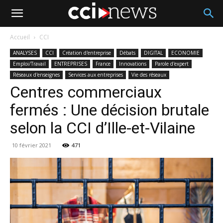
Accueil
CCI
ANALYSES
CCI
Création d'entreprise
Débats
DIGITAL
ECONOMIE
Emploi/Travail
ENTREPRISES
France
Innovations
Parole d'expert
Réseaux d'enseignes
Services aux entreprises
Vie des réseaux
Centres commerciaux
fermés : Une décision brutale
selon la CCI d’Ille-et-Vilaine
10 février 2021
471