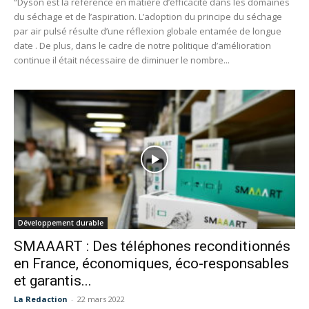
“Dyson est la référence en matière d’efficacité dans les domaines
du séchage et de l’aspiration. L’adoption du principe du séchage
par air pulsé résulte d’une réflexion globale entamée de longue
date . De plus, dans le cadre de notre politique d’amélioration
continue il était nécessaire de diminuer le nombre...
Développement durable
SMAAART : Des téléphones reconditionnés
en France, économiques, éco-responsables
et garantis...
La Redaction
-
22 mars 2022