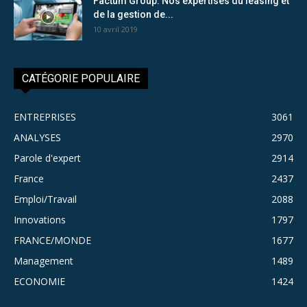
Factum Group: Nos expertises du leasing et
de la gestion de...
10 avril 2019
CATÉGORIE POPULAIRE
ENTREPRISES
3061
ANALYSES
2970
Parole d'expert
2914
France
2437
Emploi/Travail
2088
Innovations
1797
FRANCE/MONDE
1677
Management
1489
ECONOMIE
1424