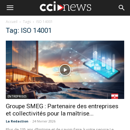
Accueil
Tags
ISO 14001
Tag: ISO 14001
ENTREPRISES
Groupe SMEG : Partenaire des entreprises
et collectivités pour la maîtrise...
La Redaction
-
24 février 2026
Plus de 135 ans d’histoire et de savoir-faire à votre service Le