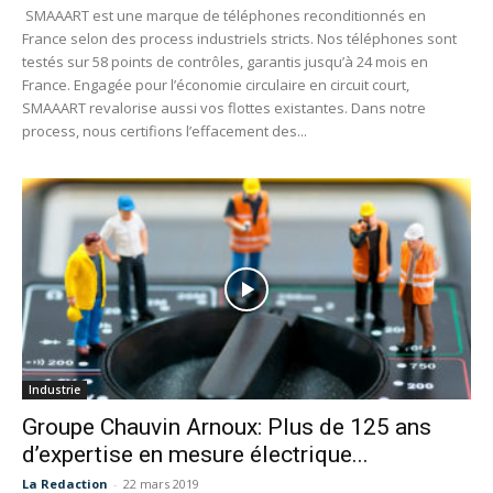
SMAAART est une marque de téléphones reconditionnés en
France selon des process industriels stricts. Nos téléphones sont
testés sur 58 points de contrôles, garantis jusqu’à 24 mois en
France. Engagée pour l’économie circulaire en circuit court,
SMAAART revalorise aussi vos flottes existantes. Dans notre
process, nous certifions l’effacement des...
Industrie
Groupe Chauvin Arnoux: Plus de 125 ans
d’expertise en mesure électrique...
La Redaction
-
22 mars 2019