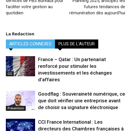
services de PBS Bureaux pour
Planning 2025, anticipez les
faciliter votre gestion au
futures tendances de
quotidien
rémunération dès aujourd’hui
La Redaction
ARTICLES CONNEXES
PLUS DE L'AUTEUR
France – Qatar : Un partenariat
renforcé pour stimuler les
investissements et les échanges
CCI
d’affaires
Goodflag : Souveraineté numérique, ce
que doit vérifier une entreprise avant
de choisir sa signature électronique
Prévention
CCI France International : Les
directeurs des Chambres françaises à