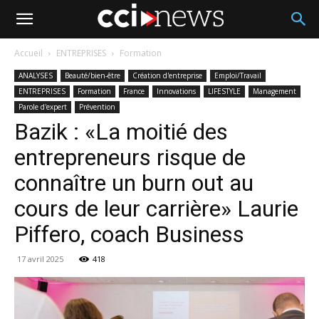
Accueil
ENTREPRISES
Formation
ANALYSES
Beauté/bien-être
Création d'entreprise
Emploi/Travail
ENTREPRISES
Formation
France
Innovations
LIFESTYLE
Management
Parole d'expert
Prévention
Bazik : «La moitié des
entrepreneurs risque de
connaître un burn out au
cours de leur carrière» Laurie
Piffero, coach Business
17 avril 2025
418