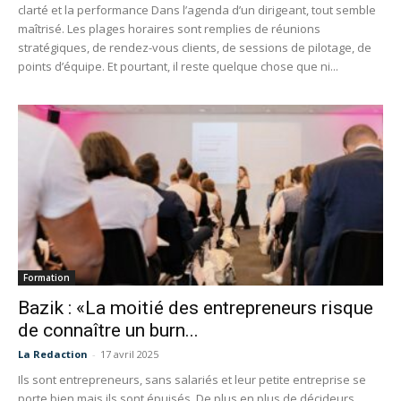
clarté et la performance Dans l’agenda d’un dirigeant, tout semble
maîtrisé. Les plages horaires sont remplies de réunions
stratégiques, de rendez-vous clients, de sessions de pilotage, de
points d’équipe. Et pourtant, il reste quelque chose que ni...
Formation
Bazik : «La moitié des entrepreneurs risque
de connaître un burn...
La Redaction
-
17 avril 2025
Ils sont entrepreneurs, sans salariés et leur petite entreprise se
porte bien mais ils sont épuisés. De plus en plus de décideurs