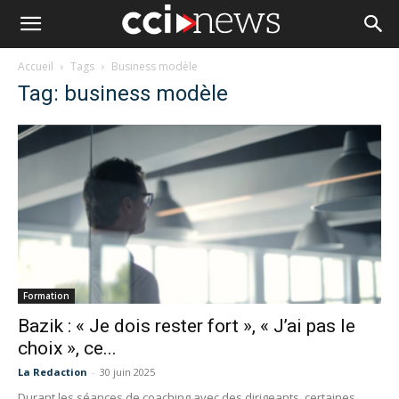
Accueil
Tags
Business modèle
Tag: business modèle
Formation
Bazik : « Je dois rester fort », « J’ai pas le
choix », ce...
La Redaction
-
30 juin 2025
Durant les séances de coaching avec des dirigeants, certaines