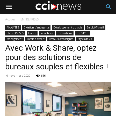
Accueil
ENTREPRISES
ANALYSES
Création d'entreprise
Développement durable
Emploi/Travail
ENTREPRISES
France
Immobilier
Innovations
LIFESTYLE
Management
Parole d'expert
Réseaux d'enseignes
Styles de vie
Avec Work & Share, optez
pour des solutions de
bureaux souples et flexibles !
6 novembre 2020
646