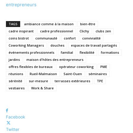
entrepreneurs
TAGS
ambiance comme à la maison
bien-être
cadre inspirant
cadre professionnel
Clichy
clubs zen
coins bistrot
communauté
confort
convivialité
Coworking Managers
douches
espaces de travail partagés
événements professionnels
familial
flexibilité
formations
jardins
maison d'hôtes des entrepreneurs
offres flexibles de bureaux
opérateur coworking
PME
réunions
Rueil-Malmaison
Saint-Ouen
séminaires
sérénité
sur-mesure
terrasses extérieures
TPE
vestiaires
Work & Share
Facebook
Twitter