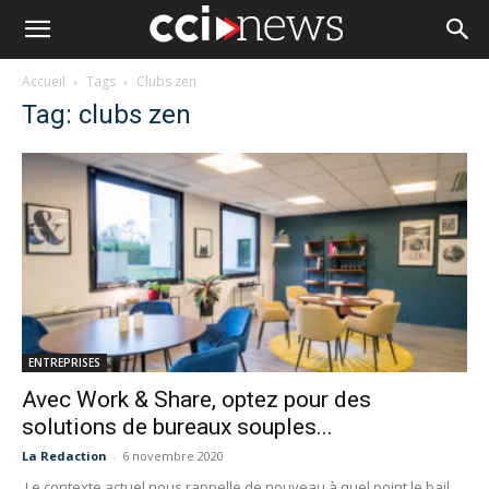
Accueil
Tags
Clubs zen
Tag: clubs zen
ENTREPRISES
Avec Work & Share, optez pour des
solutions de bureaux souples...
La Redaction
-
6 novembre 2020
Le contexte actuel nous rappelle de nouveau à quel point le bail