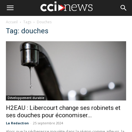
Accueil
Tags
Douches
Tag: douches
Développement durable
H2EAU : Libercourt change ses robinets et
ses douches pour économiser...
La Redaction
-
25 septembre 2024
Alors que la sécheresse inquiète dans la région comme ailleurs, la