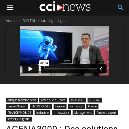
Accueil
DIGITAL
stratégie digitale
Afrique moyen-orient
Amérique du nord
ANALYSES
DIGITAL
Emploi/Travail
ENTREPRISES
Europe
Formation
France
FRANCE/MONDE
Industrie
Innovations
Management
Parole d'expert
stratégie digitale
AGENA3000 : Des solutions