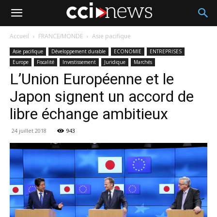
Accueil
FRANCE/MONDE
Asie pacifique
Asie pacifique
Développement durable
ECONOMIE
ENTREPRISES
Europe
Fiscalité
Investissement
Juridique
Marchés
L’Union Européenne et le
Japon signent un accord de
libre échange ambitieux
24 juillet 2018
943