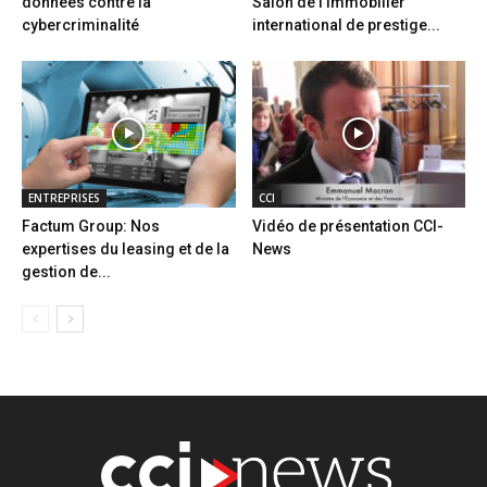
données contre la
Salon de l’immobilier
cybercriminalité
international de prestige...
ENTREPRISES
CCI
Factum Group: Nos
Vidéo de présentation CCI-
expertises du leasing et de la
News
gestion de...