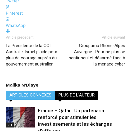
Twitter
Pinterest
WhatsApp
Article précédent
Article suivant
La Présidente de la CCI
Groupama Rhône-Alpes
Australie-Israël plaide pour
Auvergne : Pour ne plus se
plus de courage auprès du
sentir seul et désarmé face à
gouvernement australien
la menace cyber
Malika N'Diaye
ARTICLES CONNEXES
PLUS DE L'AUTEUR
France – Qatar : Un partenariat
renforcé pour stimuler les
investissements et les échanges
CCI
d’affaires