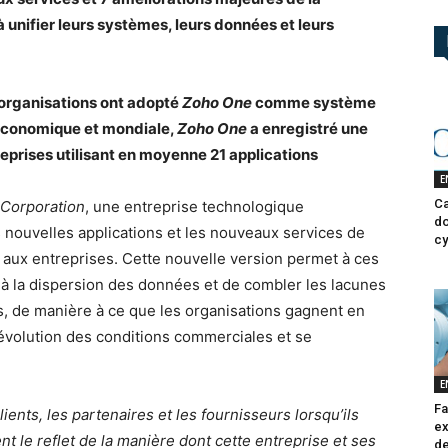
 unifier leurs systèmes, leurs données et leurs
 organisations ont adopté
Zoho One
comme système
 économique et mondiale,
Zoho One
a enregistré une
treprises utilisant en moyenne 21 applications
E
Ca
Corporation
, une entreprise technologique
do
s nouvelles applications et les nouveaux services de
cy
né aux entreprises. Cette nouvelle version permet à ces
s à la dispersion des données et de combler les lacunes
, de manière à ce que les organisations gagnent en
l’évolution des conditions commerciales et se
E
Fa
lients, les partenaires et les fournisseurs lorsqu’ils
ex
nt le reflet de la manière dont cette entreprise et ses
de