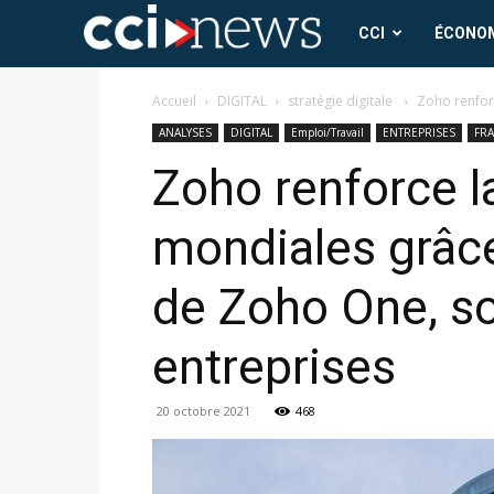
CCI
CCI
ÉCONO
News
Accueil
DIGITAL
stratégie digitale
Zoho renforc
ANALYSES
DIGITAL
Emploi/Travail
ENTREPRISES
FR
Zoho renforce la
mondiales grâc
de Zoho One, so
entreprises
20 octobre 2021
468