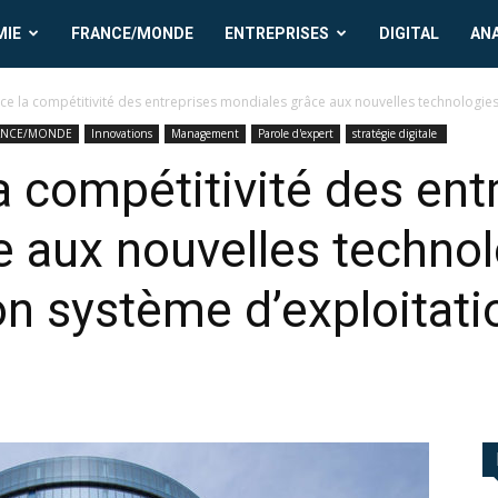
MIE
FRANCE/MONDE
ENTREPRISES
DIGITAL
AN
e la compétitivité des entreprises mondiales grâce aux nouvelles technologies
ANCE/MONDE
Innovations
Management
Parole d'expert
stratégie digitale
 compétitivité des ent
e aux nouvelles technol
n système d’exploitatio