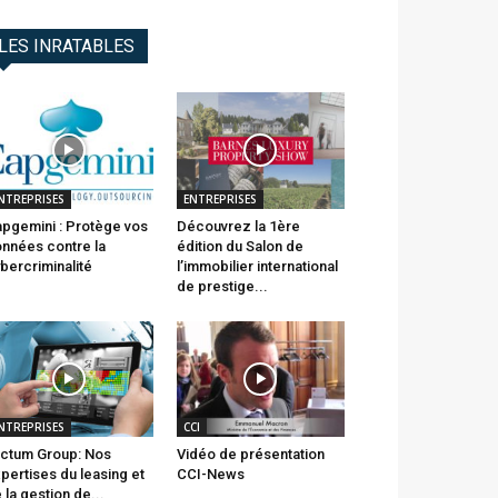
LES INRATABLES
NTREPRISES
ENTREPRISES
pgemini : Protège vos
Découvrez la 1ère
nnées contre la
édition du Salon de
bercriminalité
l’immobilier international
de prestige...
NTREPRISES
CCI
ctum Group: Nos
Vidéo de présentation
pertises du leasing et
CCI-News
 la gestion de...