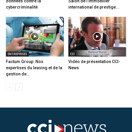
données contre la
Salon de l’immobilier
cybercriminalité
international de prestige...
ENTREPRISES
CCI
Factum Group: Nos
Vidéo de présentation CCI-
expertises du leasing et de la
News
gestion de...