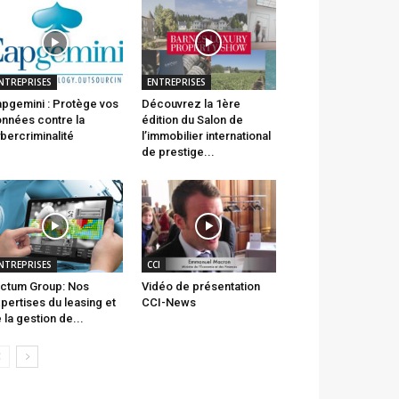
NTREPRISES
ENTREPRISES
pgemini : Protège vos
Découvrez la 1ère
nnées contre la
édition du Salon de
bercriminalité
l’immobilier international
de prestige...
NTREPRISES
CCI
ctum Group: Nos
Vidéo de présentation
pertises du leasing et
CCI-News
 la gestion de...