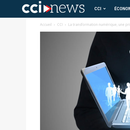
CCI
CCI
ÉCONO
Accueil
CCI
La transformation numérique, une pri
News