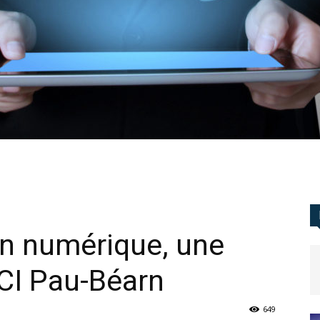
on numérique, une
CCI Pau-Béarn
649