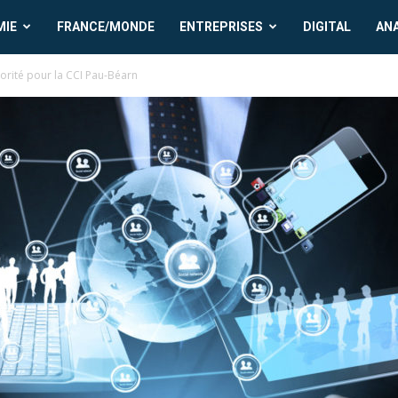
MIE
FRANCE/MONDE
ENTREPRISES
DIGITAL
AN
orité pour la CCI Pau-Béarn