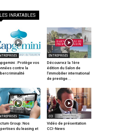
LES INRATABLES
NTREPRISES
ENTREPRISES
pgemini : Protège vos
Découvrez la 1ère
nnées contre la
édition du Salon de
bercriminalité
l’immobilier international
de prestige...
NTREPRISES
CCI
ctum Group: Nos
Vidéo de présentation
pertises du leasing et
CCI-News