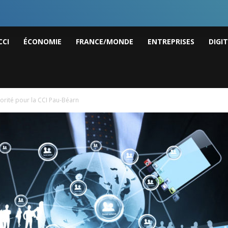
I
CCI
ÉCONOMIE
FRANCE/MONDE
ENTREPRISES
DIGI
ws
orité pour la CCI Pau-Béarn