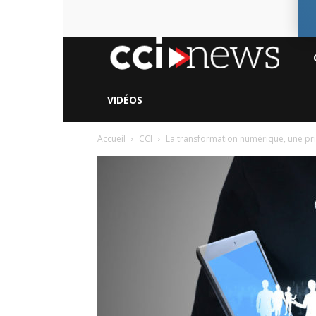
CC
Ne
VIDÉOS
Accueil
CCI
La transformation numérique, une pri