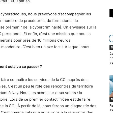
 fait 1 000 par an.
 cyberattaques, nous prévoyons d’accompagner les
in nombre de procédures, de formations, de
 se prémunir de la cybercriminalité. On envisage sur la
personnes. Et enfin, c’est une mission que nous a
nerons pour près de 10 millions d’euros
 mandature. C’est bien un axe fort sur lequel nous
E
Ca
do
cy
nt cela va se passer ?
 faire connaître les services de la CCI auprès des
les. C’est un peu le rôle des rencontres de territoire
nt à Nay. Nous les axons sur deux volets : la
itoire. Lors de ce premier contact, l’idée est de faire
E
e la CCI. À partir de là, nous ferons un diagnostic des
Fa
ex
e. C’est comme cela que nous irons à la rencontre des