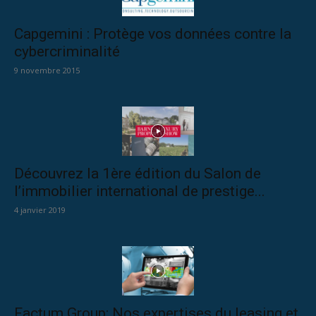
Capgemini : Protège vos données contre la
cybercriminalité
9 novembre 2015
Découvrez la 1ère édition du Salon de
l’immobilier international de prestige...
4 janvier 2019
Factum Group: Nos expertises du leasing et