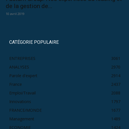
de la gestion de...
10 avril 2019
CATÉGORIE POPULAIRE
ENTREPRISES
3061
ANALYSES
2970
Parole d'expert
2914
France
2437
Emploi/Travail
2088
Innovations
1797
FRANCE/MONDE
1677
Management
1489
ECONOMIE
1424