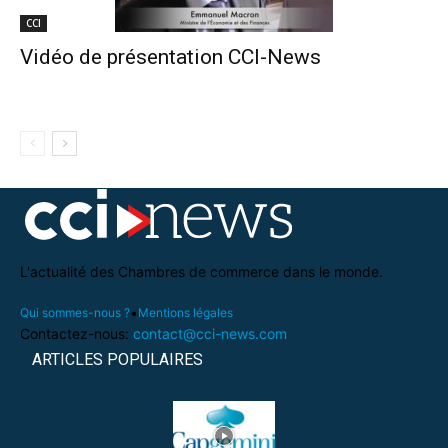
CCI
Vidéo de présentation CCI-News
L'actualité des Chambres de commerce dans le monde.
•
Qui sommes-nous ?
Mentions légales
Contactez-nous:
contact@cci-news.com
ARTICLES POPULAIRES