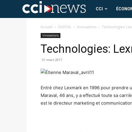
CCI
CCI
ÉCONO
News
Accueil
DIGITAL
Innovations
Technologies: Lex
Innovations
Technologies: Lex
31 mars 2011
Entré chez Lexmark en 1996 pour prendre u
Maraval, 46 ans, y a effectué toute sa carri
est le directeur marketing et communicatio