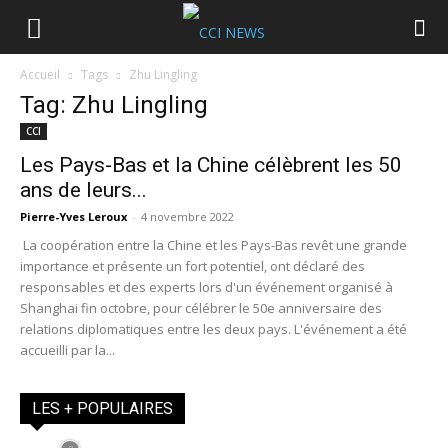
Accueil
Tags
Zhu Lingling
Tag: Zhu Lingling
CCI
Les Pays-Bas et la Chine célèbrent les 50
ans de leurs...
Pierre-Yves Leroux
-
4 novembre 2022
La coopération entre la Chine et les Pays-Bas revêt une grande
importance et présente un fort potentiel, ont déclaré des
responsables et des experts lors d'un événement organisé à
Shanghai fin octobre, pour célébrer le 50e anniversaire des
relations diplomatiques entre les deux pays. L'événement a été
accueilli par la...
LES + POPULAIRES