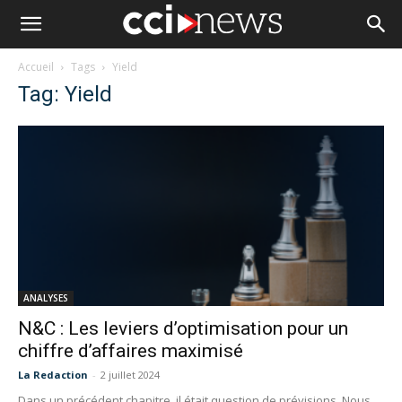
Accueil
Tags
Yield
Tag: Yield
ANALYSES
N&C : Les leviers d’optimisation pour un
chiffre d’affaires maximisé
La Redaction
-
2 juillet 2024
Dans un précédent chapitre, il était question de prévisions. Nous