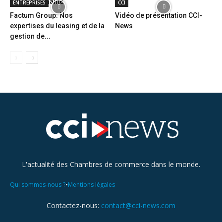
cybercriminalité
ENTREPRISES
CCI
Factum Group: Nos
Vidéo de présentation CCI-
expertises du leasing et de la
News
gestion de...
L'actualité des Chambres de commerce dans le monde.
•
Qui sommes-nous ?
Mentions légales
Contactez-nous:
contact@cci-news.com