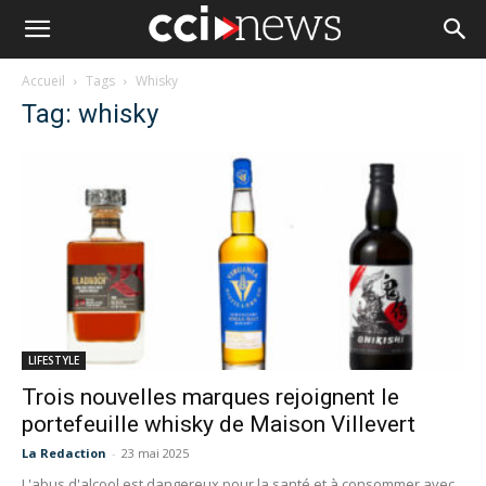
Accueil
Tags
Whisky
Tag: whisky
LIFESTYLE
Trois nouvelles marques rejoignent le
portefeuille whisky de Maison Villevert
La Redaction
-
23 mai 2025
L'abus d'alcool est dangereux pour la santé et à consommer avec